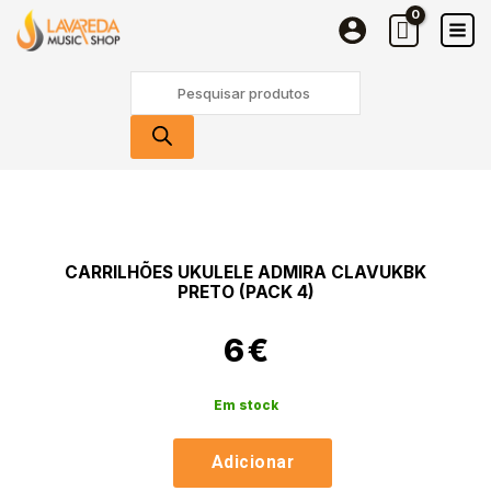
Ukulele
Skip
Admira
to
CLAVUKBK
content
Products
Preto
search
(Pack
4)
Quantidade
de
Carrilhões
Ukulele
CARRILHÕES UKULELE ADMIRA CLAVUKBK
Admira
PRETO (PACK 4)
CLAVUKBK
Preto
6
€
(Pack
4)
Em stock
Adicionar