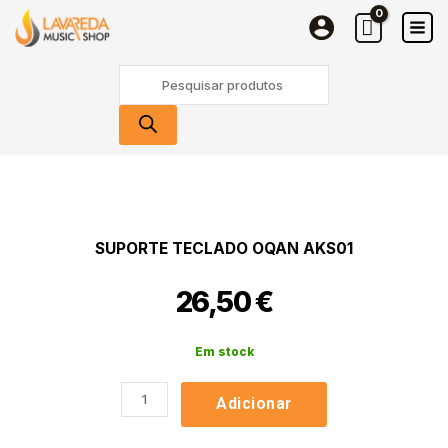
Teclado
Skip
OQAN
to
AKS01
content
Products
search
Quantidade
de
Suporte
Teclado
SUPORTE TECLADO OQAN AKS01
OQAN
AKS01
26,50
€
Em stock
Adicionar