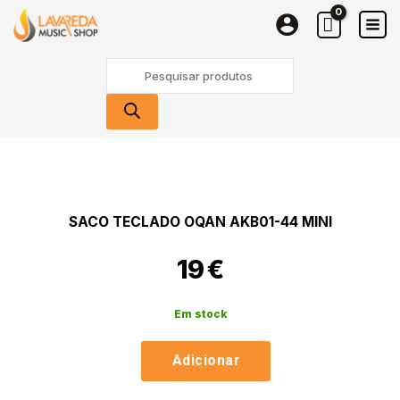
Teclado
Skip
OQAN
to
AKB01-
content
Products
44
search
MINI
Quantidade
de
Saco
Teclado
SACO TECLADO OQAN AKB01-44 MINI
OQAN
AKB01-
19
€
44
MINI
Em stock
Adicionar