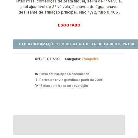
latão rosa, corrediças de prata níquel, selim de 1ª válvula,
anel ajustável de 3ª válvula, 2 chaves de água, chave
deslizante de afinação principal, sino 4,92, furo 0,465 .
ESGOTADO
REF:
SP.DTR200
Categoria:
Trompetes
Envio em 24h após a encomenda
Portes de envio gratuitos a partir de 200€
15 dias para troca ou devolução
Descrição
Avaliações (0)