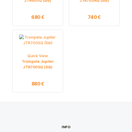
JTR500Q (Sib)
JTR700RQ (Sib)
680
€
740
€
Quick View
Trompete Jupiter
JTR700SQ (Sib)
880
€
INFO