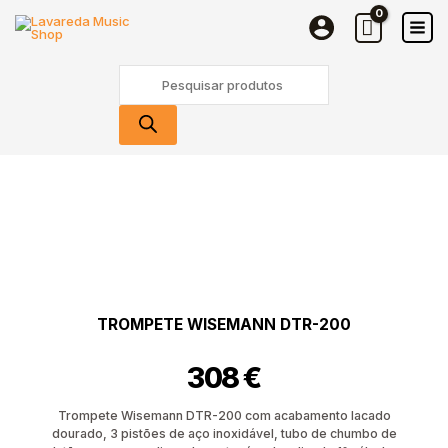
Skip
to
content
Products
search
TROMPETE WISEMANN DTR-200
308
€
Trompete Wisemann DTR-200 com acabamento lacado
dourado, 3 pistões de aço inoxidável, tubo de chumbo de