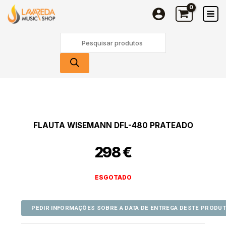
Skip
to
content
Products
search
FLAUTA WISEMANN DFL-480 PRATEADO
298
€
ESGOTADO