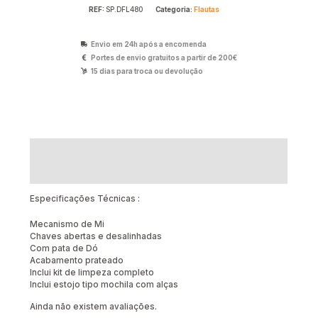
REF:
SP.DFL480
Categoria:
Flautas
Envio em 24h após a encomenda
Portes de envio gratuitos a partir de 200€
15 dias para troca ou devolução
Descrição
Avaliações (0)
Especificações Técnicas :
Mecanismo de Mi
Chaves abertas e desalinhadas
Com pata de Dó
Acabamento prateado
Inclui kit de limpeza completo
Inclui estojo tipo mochila com alças
Ainda não existem avaliações.