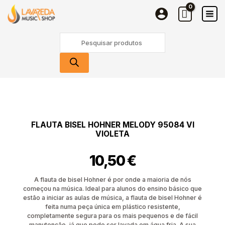
Bisel
Skip
Hohner
to
Melody
content
Products
95084
search
VI
Violeta
Quantidade
de
Flauta
Bisel
FLAUTA BISEL HOHNER MELODY 95084 VI
Hohner
VIOLETA
Melody
95084
10,50
€
VI
Violeta
A flauta de bisel Hohner é por onde a maioria de nós
começou na música. Ideal para alunos do ensino básico que
estão a iniciar as aulas de música, a flauta de bisel Hohner é
feita numa peça única em plástico resistente,
completamente segura para os mais pequenos e de fácil
manutenção, já que pode ser lavada em água fria. A sua