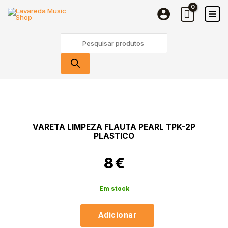
Skip
to
content
Products
search
Quantidade
de
Vareta
Limpeza
Flauta
VARETA LIMPEZA FLAUTA PEARL TPK-2P
Pearl
PLASTICO
TPK-
2P
8
€
Plastico
Em stock
Adicionar