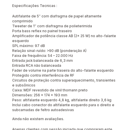
Especificações Tecnicas :
Autifalante de 5″ com diafragma de papel altamente
comprimido
Tweeter de 1″ com diafragma de polieterimida
Porta bass reflex no painel traseiro
Amplificador de potência classe AB (2x 25 W) no alto-falante
esquerdo
SPL máximo: 97 dB
Relação sinal-ruído: >90 dB (ponderação A)
Faixa de frequência: 54 – 22.000 Hz
Entrada jack balanceada de 6,3 mm
Entrada RCA não balanceada
Fader de volume na parte traseira do alto-falante esquerdo
Protegido contra interferência de RF
Circuitos de proteção contra superaquecimento, transientes
e subsônicos
Caixa: MDF revestido de vinil thomann preto
Dimensões: 256 x 174 x 193 mm
Peso: altifalante esquerdo 4,8 kg, altifalante direito 3,6 kg
Inclui cabo conector do altifalante esquerdo para o direito e
subcamadas de feltro autoadesivas
Ainda não existem avaliações.
Apenas clientes com sessão iniciada que compraram este