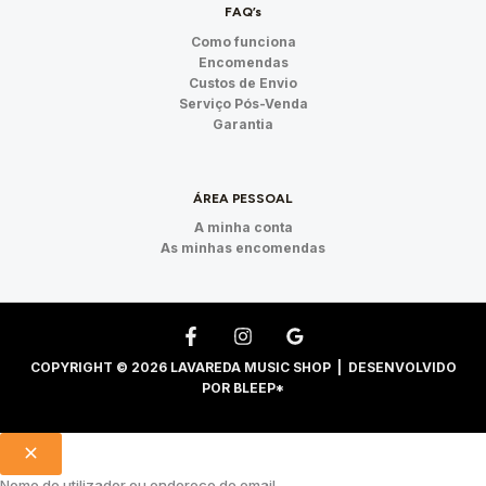
FAQ’s
Como funciona
Encomendas
Custos de Envio
Serviço Pós-Venda
Garantia
ÁREA PESSOAL
A minha conta
As minhas encomendas
COPYRIGHT © 2026 LAVAREDA MUSIC SHOP | DESENVOLVIDO
POR
BLEEP*
Nome de utilizador ou endereço de email