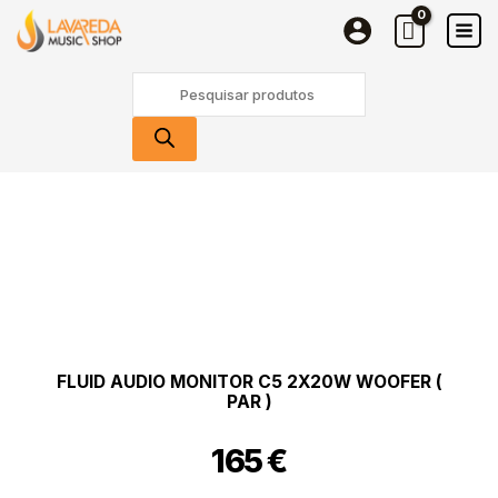
Skip
C5
to
2x20W
content
Woofer
Products
(
search
PAR
)
Quantidade
de
Fluid
Audio
Monitor
C5
2x20W
Woofer
(
FLUID AUDIO MONITOR C5 2X20W WOOFER (
PAR
PAR )
)
165
€