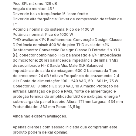
Pico SPL máximo: 129 dB
Ângulo do monitor: 45 °
Driver de baixa frequência: 15 “com ferrite
Driver de alta frequência: Driver de compressão de titânio de
1 ”
Potência nominal do sistema: Pico de 1400 W
Potência nominal: Pico de 1000 W
THD avaliado: <1% Resfriamento: Convecção Design: Classe
D Potência nominal: 400 W de pico THD avaliado: <1%
Resfriamento: Convecção Design: Classe D Entrada: 2 x XLR
(F), conector combinado TRS balanceado e 1/4 " Impedância
do microfone: 20 kΩ balanceada Impedância de linha: 1 MΩ
desequilibrado Hi-Z Saída Mix: Male XLR Balanced
Impedância de saída de mixagem: 600 Ω balanceada Tipo
de crossover: 24 dB / oitava Frequência de cruzamento: 2,4
kHz Fonte de alimentação: 100 - 240 VAC, 50 - 60 Hz, 75 W
Conector AC: 3 pinos IEC 250 VAC, 10 A macho Proteção de
entrada: Limitação de pico e RMS, fonte de alimentação e
proteção térmica do amplificador LED de exibição: energia /
sobrecarga do painel traseiro Altura: 711 mm Largura: 434 mm
Profundidade: 363 mm Peso: 18,5 kg
Ainda não existem avaliações.
Apenas clientes com sessão iniciada que compraram este
produto podem deixar opinião.