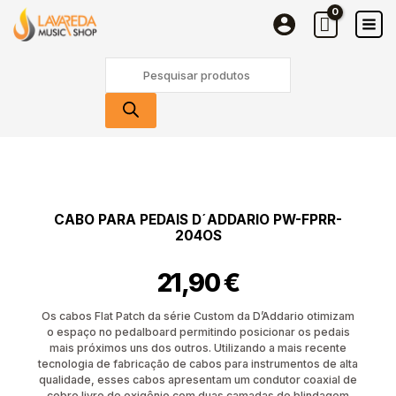
Para
Skip
Pedais
to
D
content
Products
´Addario
search
PW-
FPRR-
204OS
Quantidade
de
Cabo
Para
CABO PARA PEDAIS D´ADDARIO PW-FPRR-
Pedais
204OS
D
´Addario
21,90
€
PW-
FPRR-
204OS
Os cabos Flat Patch da série Custom da D’Addario otimizam
o espaço no pedalboard permitindo posicionar os pedais
mais próximos uns dos outros. Utilizando a mais recente
tecnologia de fabricação de cabos para instrumentos de alta
qualidade, esses cabos apresentam um condutor coaxial de
cobre livre de oxigênio com duas camadas de blindagem