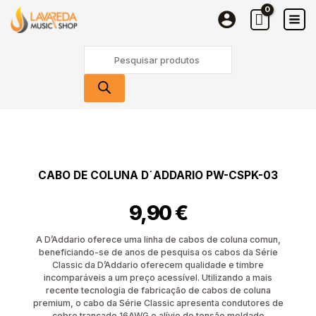
de
Skip
Coluna
to
D
content
Products
´Addario
search
PW-
CSPK-
03
Quantidade
de
Cabo
de
CABO DE COLUNA D´ADDARIO PW-CSPK-03
Coluna
D
9,90
€
´Addario
PW-
CSPK-
A D’Addario oferece uma linha de cabos de coluna comun,
03
beneficiando-se de anos de pesquisa os cabos da Série
Classic da D’Addario oferecem qualidade e timbre
incomparáveis ​​a um preço acessível. Utilizando a mais
recente tecnologia de fabricação de cabos de coluna
premium, o cabo da Série Classic apresenta condutores de
cobre trançado 16AWG e alívio de tensão moldado