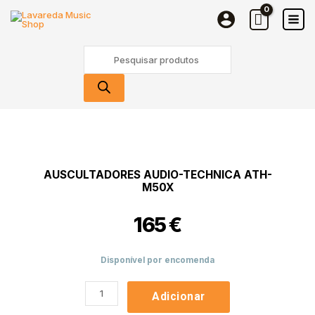
Skip
ATH-
to
M50X
content
Products
search
Quantidade
de
Auscultadores
Audio-
AUSCULTADORES AUDIO-TECHNICA ATH-
Technica
M50X
ATH-
M50X
165
€
Disponível por encomenda
Adicionar