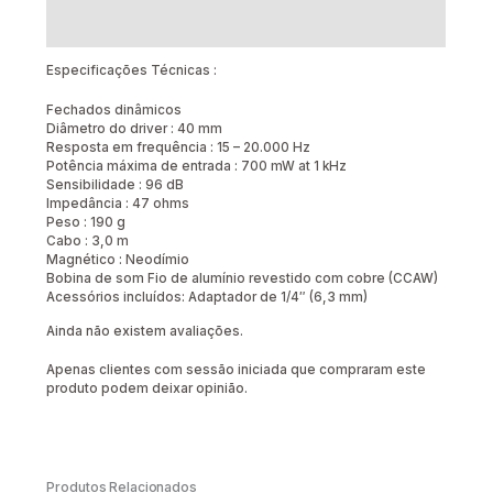
Avaliações (0)
Especificações Técnicas :
Fechados dinâmicos
Diâmetro do driver : 40 mm
Resposta em frequência : 15 – 20.000 Hz
Potência máxima de entrada : 700 mW at 1 kHz
Sensibilidade : 96 dB
Impedância : 47 ohms
Peso : 190 g
Cabo : 3,0 m
Magnético : Neodímio
Bobina de som Fio de alumínio revestido com cobre (CCAW)
Acessórios incluídos: Adaptador de 1/4″ (6,3 mm)
Ainda não existem avaliações.
Apenas clientes com sessão iniciada que compraram este
produto podem deixar opinião.
Produtos Relacionados