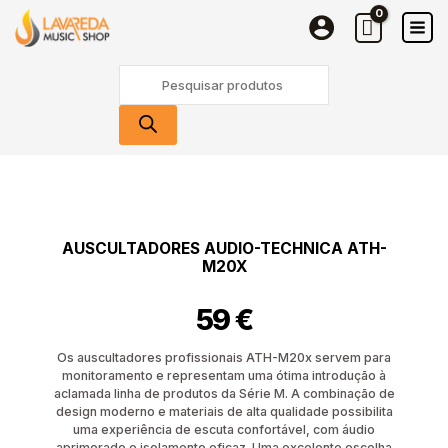
Skip
ATH-
to
M20X
content
Products
search
Quantidade
de
Auscultadores
Audio-
AUSCULTADORES AUDIO-TECHNICA ATH-
Technica
M20X
ATH-
M20X
59
€
Os auscultadores profissionais ATH-M20x servem para
monitoramento e representam uma ótima introdução à
aclamada linha de produtos da Série M. A combinação de
design moderno e materiais de alta qualidade possibilita
uma experiência de escuta confortável, com áudio
aprimorado e isolamento eficaz. Uma excelente escolha