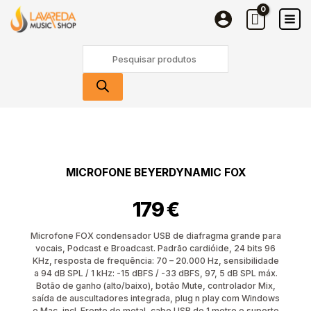
Skip
to
content
Products
search
MICROFONE BEYERDYNAMIC FOX
179
€
Microfone FOX condensador USB de diafragma grande para
vocais, Podcast e Broadcast. Padrão cardióide, 24 bits 96
KHz, resposta de frequência: 70 – 20.000 Hz, sensibilidade
a 94 dB SPL / 1 kHz: -15 dBFS / -33 dBFS, 97, 5 dB SPL máx.
Botão de ganho (alto/baixo), botão Mute, controlador Mix,
saída de auscultadores integrada, plug n play com Windows
e Mac, incl. Frente de metal, cabo USB de 1 metro e suporte