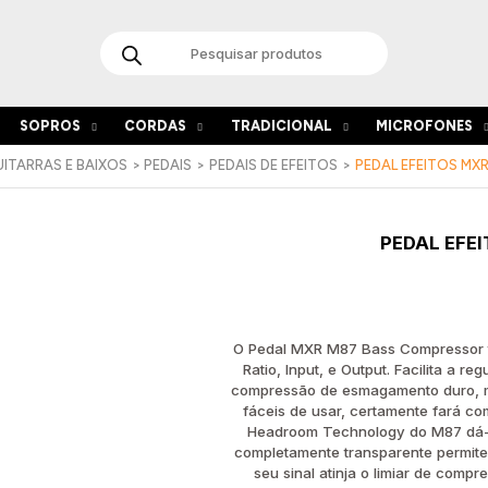
Products
search
SOPROS
CORDAS
TRADICIONAL
MICROFONES
ITARRAS E BAIXOS
PEDAIS
PEDAIS DE EFEITOS
PEDAL EFEITOS MX
Quantida
PEDAL EFE
de
Pedal
Efeitos
MXR
M87
O Pedal MXR M87 Bass Compressor t
Bass
Ratio, Input, e Output. Facilita a r
Compress
compressão de esmagamento duro, m
fáceis de usar, certamente fará co
Headroom Technology do M87 dá-l
completamente transparente permite 
seu sinal atinja o limiar de com