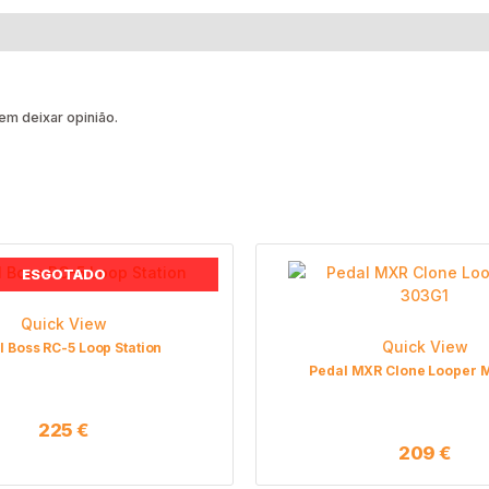
m deixar opinião.
ESGOTADO
Quick View
Quick View
l Boss RC-5 Loop Station
Pedal MXR Clone Looper 
225
€
209
€