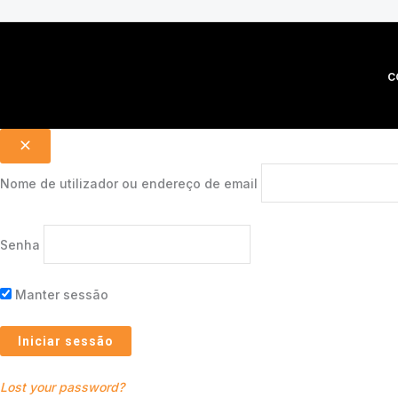
C
Nome de utilizador ou endereço de email
Senha
Manter sessão
Lost your password?