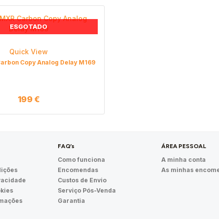
ESGOTADO
Quick View
arbon Copy Analog Delay M169
199
€
FAQ’s
ÁREA PESSOAL
Como funciona
A minha conta
ições
Encomendas
As minhas encom
ivacidade
Custos de Envio
okies
Serviço Pós-Venda
amações
Garantia