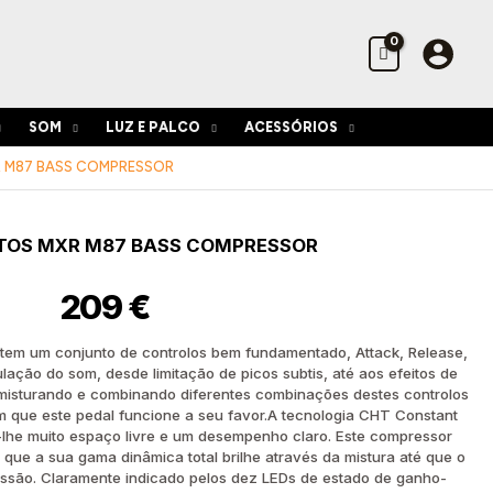
Efeitos
MXR
M87
Bass
Compressor
SOM
LUZ E PALCO
ACESSÓRIOS
R M87 BASS COMPRESSOR
de
ITOS MXR M87 BASS COMPRESSOR
209
€
em um conjunto de controlos bem fundamentado, Attack, Release,
egulação do som, desde limitação de picos subtis, até aos efeitos de
or
isturando e combinando diferentes combinações destes controlos
m que este pedal funcione a seu favor.A tecnologia CHT Constant
he muito espaço livre e um desempenho claro. Este compressor
que a sua gama dinâmica total brilhe através da mistura até que o
pressão. Claramente indicado pelos dez LEDs de estado de ganho-