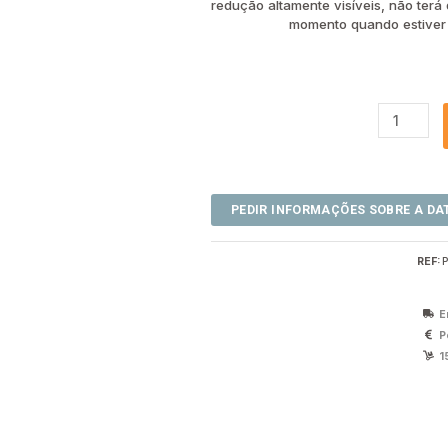
redução altamente visíveis, não terá
momento quando estiver
REF:
E
P
1