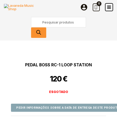
Skip
to
content
Products
search
PEDAL BOSS RC-1 LOOP STATION
120
€
ESGOTADO