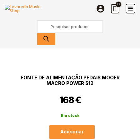
de
Skip
Alimentação
to
Pedais
content
Products
Mooer
search
Macro
Power
S12
Quantidade
de
Fonte
de
FONTE DE ALIMENTAÇÃO PEDAIS MOOER
Alimentação
MACRO POWER S12
Pedais
Mooer
168
€
Macro
Power
S12
Em stock
Adicionar