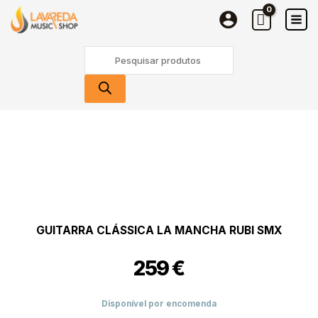
Skip
Mancha
to
Rubi
content
SMX
Products
search
Quantidade
de
Guitarra
Clássica
La
Mancha
Rubi
SMX
GUITARRA CLÁSSICA LA MANCHA RUBI SMX
259
€
Disponível por encomenda