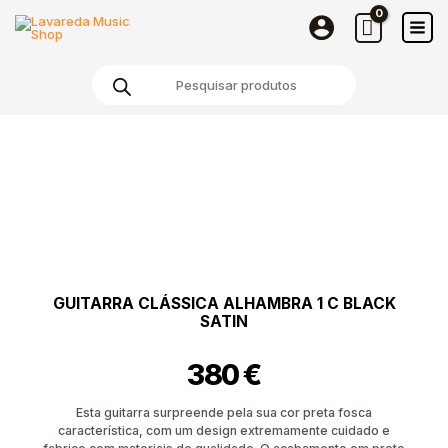
Skip
to
content
Products
search
GUITARRA CLÁSSICA ALHAMBRA 1 C BLACK
SATIN
380
€
Esta guitarra surpreende pela sua cor preta fosca
característica, com um design extremamente cuidado e