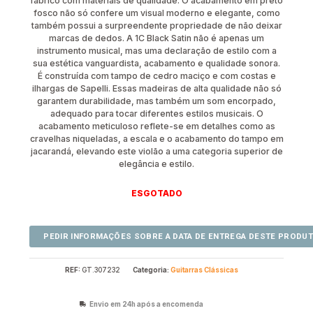
fabrico com materiais de qualidade. O acabamento em preto
fosco não só confere um visual moderno e elegante, como
também possui a surpreendente propriedade de não deixar
marcas de dedos. A 1C Black Satin não é apenas um
instrumento musical, mas uma declaração de estilo com a
sua estética vanguardista, acabamento e qualidade sonora.
É construída com tampo de cedro maciço e com costas e
ilhargas de Sapelli. Essas madeiras de alta qualidade não só
garantem durabilidade, mas também um som encorpado,
adequado para tocar diferentes estilos musicais. O
acabamento meticuloso reflete-se em detalhes como as
cravelhas niqueladas, a escala e o acabamento do tampo em
jacarandá, elevando este violão a uma categoria superior de
elegância e estilo.
ESGOTADO
REF:
GT.307232
Categoria:
Guitarras Clássicas
Envio em 24h após a encomenda