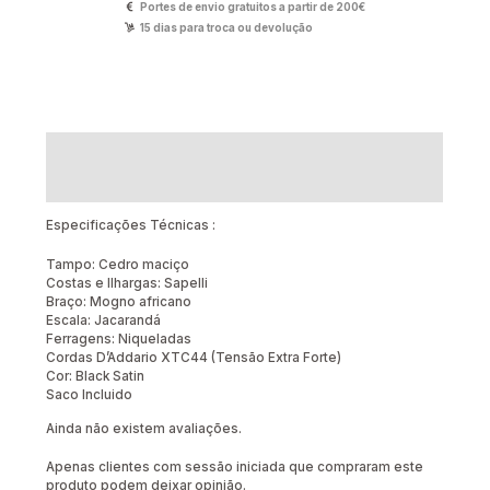
Portes de envio gratuitos a partir de 200€
15 dias para troca ou devolução
Descrição
Avaliações (0)
Especificações Técnicas :
Tampo: Cedro maciço
Costas e Ilhargas: Sapelli
Braço: Mogno africano
Escala: Jacarandá
Ferragens: Niqueladas
Cordas D’Addario XTC44 (Tensão Extra Forte)
Cor: Black Satin
Saco Incluido
Ainda não existem avaliações.
Apenas clientes com sessão iniciada que compraram este
produto podem deixar opinião.