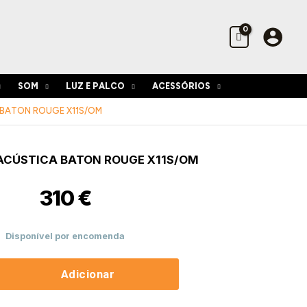
Rouge
X11S/OM
SOM
LUZ E PALCO
ACESSÓRIOS
 BATON ROUGE X11S/OM
de
ACÚSTICA BATON ROUGE X11S/OM
310
€
Disponível por encomenda
Adicionar