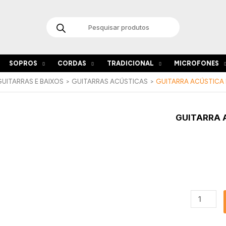
Products
search
SOPROS
CORDAS
TRADICIONAL
MICROFONES
GUITARRAS E BAIXOS
GUITARRAS ACÚSTICAS
GUITARRA ACÚSTICA
Quantida
GUITARRA 
de
Guitarra
Acústica
Baton
Rouge
X11S/OM