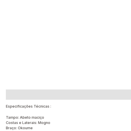
Descrição
Avaliações (0)
Especificações Técnicas :
Tampo: Abeto maciço
Costas e Laterais: Mogno
Braço: Okoume