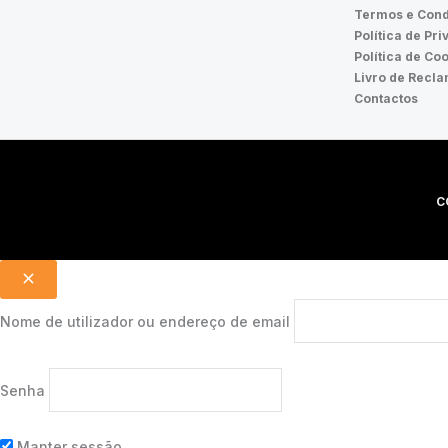
Termos e Cond
Política de Pr
Política de Co
Livro de Recl
Contactos
C
Nome de utilizador ou endereço de email
Senha
Manter sessão