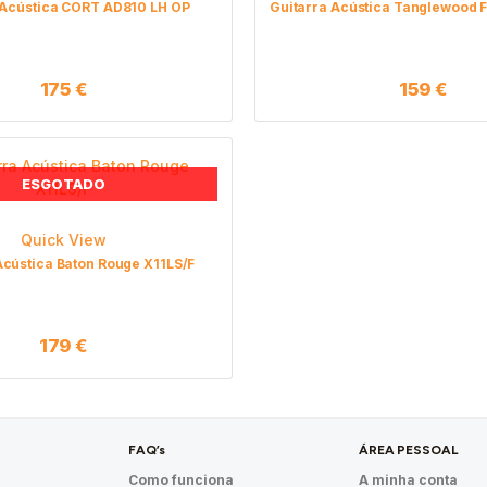
 Acústica CORT AD810 LH OP
Guitarra Acústica Tanglewood
175
€
159
€
ESGOTADO
Quick View
Acústica Baton Rouge X11LS/F
179
€
FAQ’s
ÁREA PESSOAL
Como funciona
A minha conta