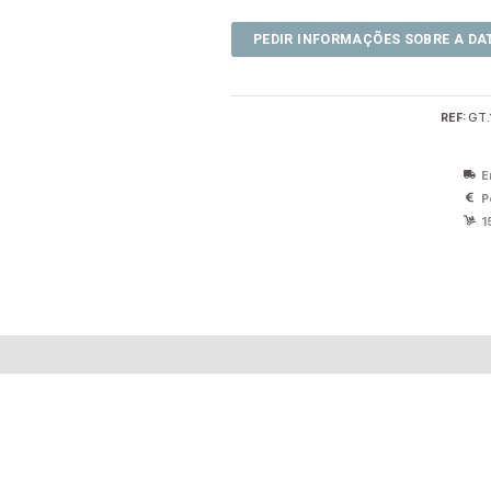
REF:
GT.
E
P
1