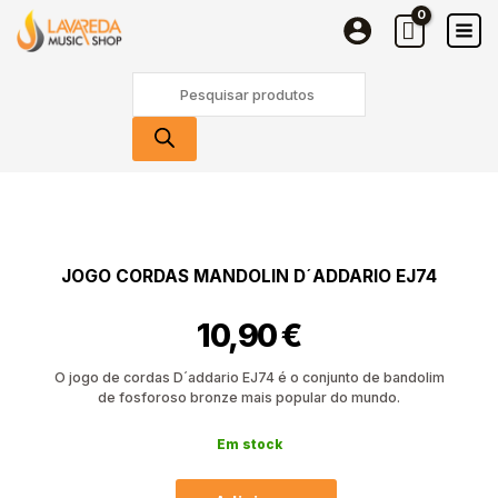
Cordas
Skip
Mandolin
to
D
content
Products
´Addario
search
EJ74
Quantidade
de
Jogo
Cordas
JOGO CORDAS MANDOLIN D´ADDARIO EJ74
Mandolin
D
10,90
€
´Addario
EJ74
O jogo de cordas D´addario EJ74 é o conjunto de bandolim
de fosforoso bronze mais popular do mundo.
Em stock