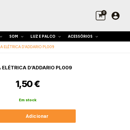
Elétrica
D'Addario
PL009
SOM
LUZ E PALCO
ACESSÓRIOS
A ELÉTRICA D’ADDARIO PL009
de
 ELÉTRICA D’ADDARIO PL009
1,50
€
Em stock
Adicionar