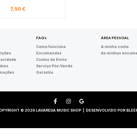
7,50
€
FAQ’s
ÁREA PESSOAL
Como funciona
A minha conta
ições
Encomendas
As minhas encom
ivacidade
Custos de Envio
okies
Serviço Pós-Venda
amações
Garantia
OPYRIGHT © 2026 LAVAREDA MUSIC SHOP | DESENVOLVIDO POR
BLEE