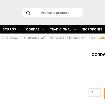
Products
search
SOPROS
CORDAS
TRADICIONAL
MICROFONES
RAS E BAIXOS
CORDAS
CORDAS PARA GUITARRA ELÉTRICA
CORD
Quantida
CORDA
de
Corda
Elétrica
D'Addario
PL009