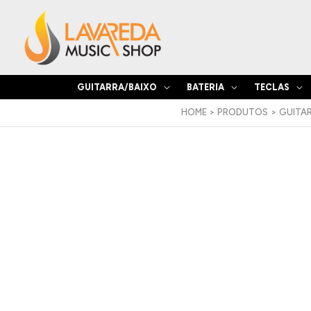
Skip
to
content
GUITARRA/BAIXO
BATERIA
TECLAS
HOME
PRODUTOS
GUITAR