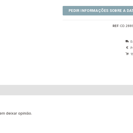
REF:
CD.288
E
P
1
m deixar opinião.