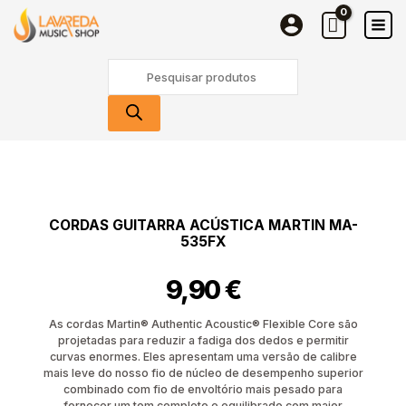
Guitarra
Skip
Acústica
to
Martin
content
Products
MA-
search
535FX
Quantidade
de
Cordas
Guitarra
CORDAS GUITARRA ACÚSTICA MARTIN MA-
Acústica
535FX
Martin
MA-
9,90
€
535FX
As cordas Martin® Authentic Acoustic® Flexible Core são
projetadas para reduzir a fadiga dos dedos e permitir
curvas enormes. Eles apresentam uma versão de calibre
mais leve do nosso fio de núcleo de desempenho superior
combinado com fio de envoltório mais pesado para
fornecer um tom completo e equilibrado com maior