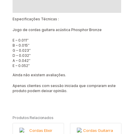
Avaliações (0)
Especificações Técnicas :
Jogo de cordas guitarra acústica Phosphor Bronze
E – 0.011″
B – 0.015″
G – 0.023″
D – 0.032″
A – 0.042″
E – 0.052″
Ainda não existem avaliações.
Apenas clientes com sessão iniciada que compraram este
produto podem deixar opinião.
Produtos Relacionados