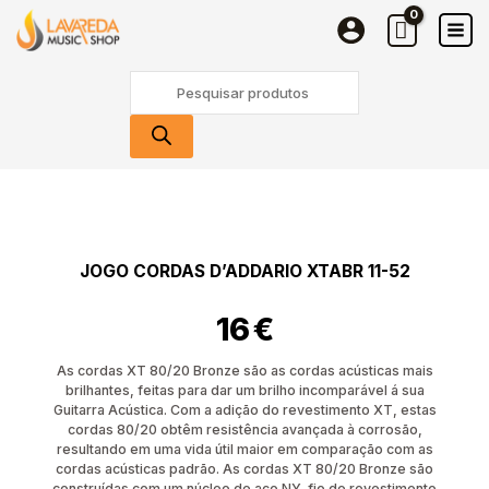
Cordas
Skip
D'Addario
to
XTABR
content
Products
11-
search
52
Quantidade
de
Jogo
Cordas
JOGO CORDAS D’ADDARIO XTABR 11-52
D'Addario
XTABR
16
€
11-
52
As cordas XT 80/20 Bronze são as cordas acústicas mais
brilhantes, feitas para dar um brilho incomparável á sua
Guitarra Acústica. Com a adição do revestimento XT, estas
cordas 80/20 obtêm resistência avançada à corrosão,
resultando em uma vida útil maior em comparação com as
cordas acústicas padrão. As cordas XT 80/20 Bronze são
construídas com um núcleo de aço NY, fio de revestimento