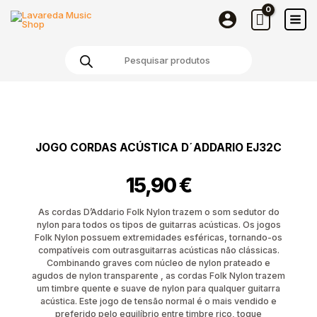
Cordas
Skip
Acústica
to
D
content
Products
´Addario
search
EJ32C
Quantidade
de
Jogo
Cordas
JOGO CORDAS ACÚSTICA D´ADDARIO EJ32C
Acústica
D
15,90
€
´Addario
EJ32C
As cordas D’Addario Folk Nylon trazem o som sedutor do
nylon para todos os tipos de guitarras acústicas. Os jogos
Folk Nylon possuem extremidades esféricas, tornando-os
compatíveis com outrasguitarras acústicas não clássicas.
Combinando graves com núcleo de nylon prateado e
agudos de nylon transparente , as cordas Folk Nylon trazem
um timbre quente e suave de nylon para qualquer guitarra
acústica. Este jogo de tensão normal é o mais vendido e
preferido pelo equilíbrio entre timbre rico, toque