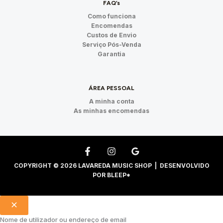
FAQ’s
Como funciona
Encomendas
Custos de Envio
Serviço Pós-Venda
Garantia
ÁREA PESSOAL
A minha conta
As minhas encomendas
COPYRIGHT © 2026 LAVAREDA MUSIC SHOP | DESENVOLVIDO
POR
BLEEP*
Nome de utilizador ou endereço de email