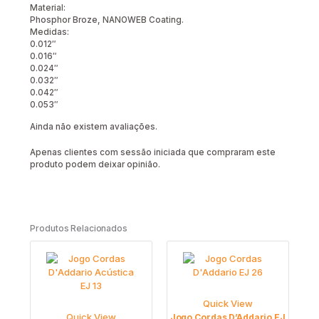
Material:
Phosphor Broze, NANOWEB Coating.
Medidas:
0.012″
0.016″
0.024″
0.032″
0.042″
0.053″
Ainda não existem avaliações.
Apenas clientes com sessão iniciada que compraram este
produto podem deixar opinião.
Produtos Relacionados
Quick View
Quick View
Jogo Cordas D’Addario EJ