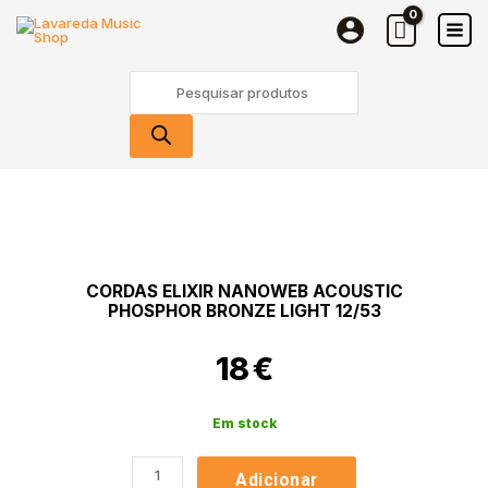
Elixir
Skip
Nanoweb
to
Acoustic
content
Products
Phosphor
search
Bronze
Light
12/53
Quantidade
de
Cordas
Elixir
Nanoweb
CORDAS ELIXIR NANOWEB ACOUSTIC
Acoustic
PHOSPHOR BRONZE LIGHT 12/53
Phosphor
Bronze
18
€
Light
12/53
Em stock
Adicionar