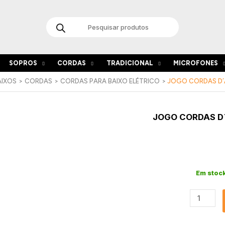
Products
search
SOPROS
CORDAS
TRADICIONAL
MICROFONES
AIXOS
CORDAS
CORDAS PARA BAIXO ELÉTRICO
JOGO CORDAS D´A
Quantida
JOGO CORDAS D´
de
Jogo
Cordas
D
´Addario
ECB81-
Em stoc
5
45-
132
Long
Scale