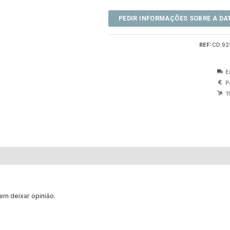
REF:
CD.92
E
P
1
m deixar opinião.