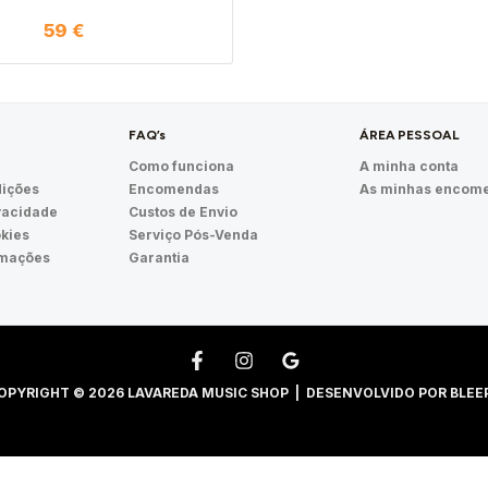
59
€
FAQ’s
ÁREA PESSOAL
Como funciona
A minha conta
ições
Encomendas
As minhas encom
ivacidade
Custos de Envio
okies
Serviço Pós-Venda
amações
Garantia
OPYRIGHT © 2026 LAVAREDA MUSIC SHOP | DESENVOLVIDO POR
BLEE