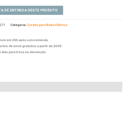
571
Categoria:
Cordas para Baixo Elétrico
nvio em 24h após a encomenda
ortes de envio gratuitos a partir de 200€
5 dias para troca ou devolução