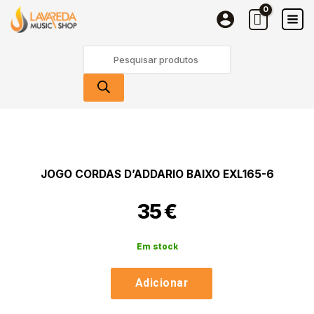
Cordas
Skip
D'Addario
to
Baixo
content
Products
EXL165-
search
6
Quantidade
de
Jogo
Cordas
JOGO CORDAS D’ADDARIO BAIXO EXL165-6
D'Addario
Baixo
35
€
EXL165-
6
Em stock
Adicionar