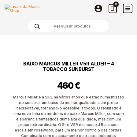
Skip
to
content
Products
search
BAIXO MARCUS MILLER V5R ALDER – 4
TOBACCO SUNBURST
460
€
Marcus Miller e a SIRE há vários anos que estão numa missão
de construir um baixo da melhor qualidade a um preço
inacreditável, tornando-o acessível a todos. O resultado é
uma nova linha de modelos de baixo Marcus Miller, com som
e aparência fantásticos duma alta qualidade, mas com um
preço extraordinário. O Sire V5R é o nosso J Bass com
escala em rosewood, para um melhor controlo das cordas.
Combinado com o acabamento de trastes boleados