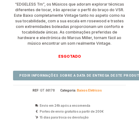
“EDGELESS Tm”, os Músicos que adoram explorar técnicas
diferentes de tocar, irão apreciar o perfil do braço do V5R.
Este Baixo completamente Vintage tanto no aspeto como na
sua tocabilidade, com a sua escala em rosewood e trastes
com extremidades boleadas proporcionam um conforto e
tocabilidade únicas. As combinações preferidas de
hardware e electrónica do Marcus Miller, tornam fácil ao
músico encontrar um som realmente Vintage.
ESGOTADO
REF:
GT.66178
Categoria:
Baixos Elétricos
Envio em 24h após a encomenda
Portes de envio gratuitos a partir de 200€
15 dias para troca ou devolução