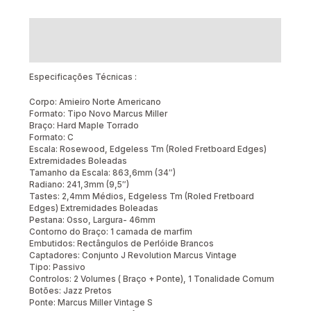
Descrição
Avaliações (0)
Especificações Técnicas :
Corpo: Amieiro Norte Americano
Formato: Tipo Novo Marcus Miller
Braço: Hard Maple Torrado
Formato: C
Escala: Rosewood, Edgeless Tm (Roled Fretboard Edges)
Extremidades Boleadas
Tamanho da Escala: 863,6mm (34″)
Radiano: 241,3mm (9,5″)
Tastes: 2,4mm Médios, Edgeless Tm (Roled Fretboard
Edges) Extremidades Boleadas
Pestana: Osso, Largura- 46mm
Contorno do Braço: 1 camada de marfim
Embutidos: Rectângulos de Perlóide Brancos
Captadores: Conjunto J Revolution Marcus Vintage
Tipo: Passivo
Controlos: 2 Volumes ( Braço + Ponte), 1 Tonalidade Comum
Botões: Jazz Pretos
Ponte: Marcus Miller Vintage S