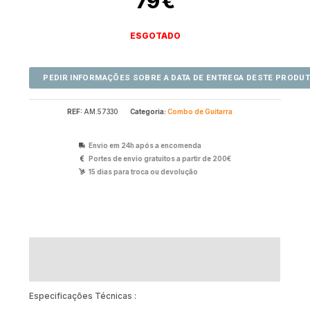
79
€
ESGOTADO
REF:
AM.57330
Categoria:
Combo de Guitarra
Envio em 24h após a encomenda
Portes de envio gratuitos a partir de 200€
15 dias para troca ou devolução
Descrição
Avaliações (0)
Especificações Técnicas :