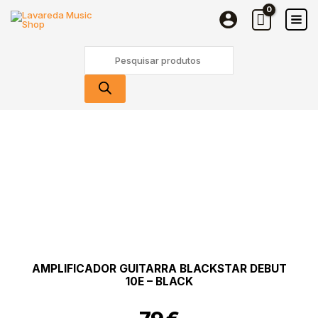
Skip
to
content
Products
search
AMPLIFICADOR GUITARRA BLACKSTAR DEBUT
10E – BLACK