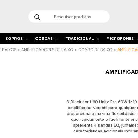
Products
search
SOPROS
CORDAS
TRADICIONAL
MICROFONES
E BAIXOS
AMPLIFICADORES DE BAIXO
COMBO DE BAIXO
AMPLIFICA
Quant
AMPLIFICAD
de
Amplif
Baixo
Blacks
Unity
O Blackstar U60 Unity Pro 60W 1×10 
U-
amplificador versátil para qualquer
60
proporciona a máxima flexibilidade 
que rapidamente e facilmente enc
apresenta 4 bandas EQ, juntamen
características adicionais inclu