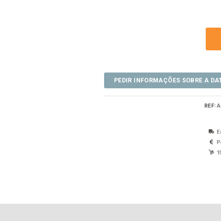
REF:
A
E
P
1