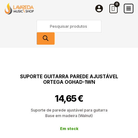
Guitarra
Skip
Parede
to
Ajustável
content
Products
Ortega
search
OGHAD-
1WN
Quantidade
de
Suporte
Guitarra
SUPORTE GUITARRA PAREDE AJUSTÁVEL
Parede
ORTEGA OGHAD-1WN
Ajustável
Ortega
14,65
€
OGHAD-
1WN
Suporte de parede ajustável para guitarra
Base em madeira (Walnut)
Em stock