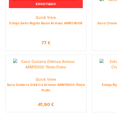
ESGOTADO
Quick View
Estojo Semi-Rígido Baixo Armour ARM2400B
Saco Cross
77
€
Quick View
Saco Guitarra Elétrica Armour ARM1550G 15mm
Estojo R
Preto
41,90
€