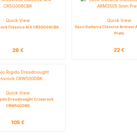
Quick View
Quick View
Saco Guitarra Clássica Armou
rock Clássica 4/4 CRSG006CBK
Preto
22
€
28
€
Quick View
igido Dreadnought Crossrock
CRW500DBK
105
€