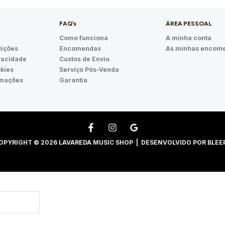
FAQ’s
ÁREA PESSOAL
Como funciona
A minha conta
ições
Encomendas
As minhas encom
ivacidade
Custos de Envio
okies
Serviço Pós-Venda
amações
Garantia
OPYRIGHT © 2026 LAVAREDA MUSIC SHOP | DESENVOLVIDO POR
BLEE