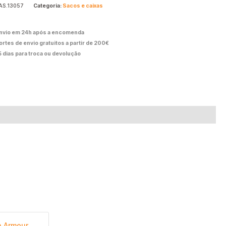
AS.13057
Categoria:
Sacos e caixas
nvio em 24h após a encomenda
ortes de envio gratuitos a partir de 200€
5 dias para troca ou devolução