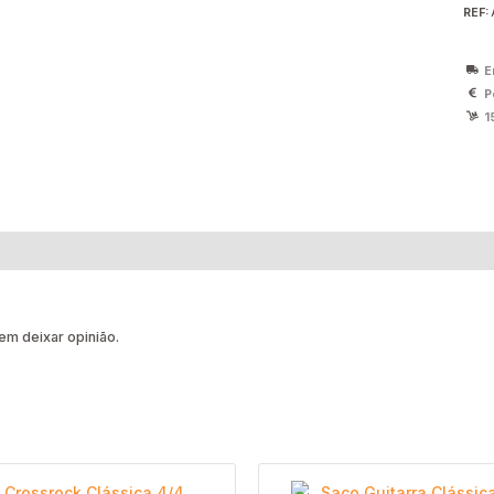
REF:
E
P
1
m deixar opinião.