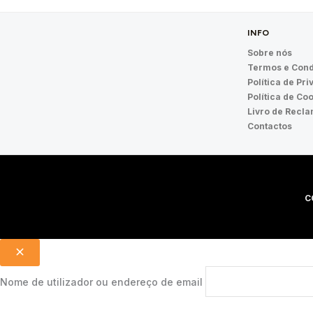
INFO
Sobre nós
Termos e Cond
Política de Pr
Política de Co
Livro de Recl
Contactos
C
Nome de utilizador ou endereço de email