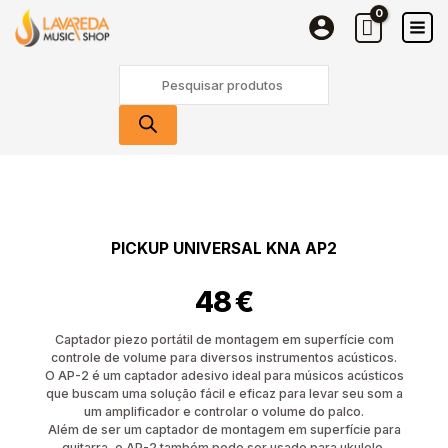
Skip
to
content
Products
search
PICKUP UNIVERSAL KNA AP2
48
€
Captador piezo portátil de montagem em superfície com
controle de volume para diversos instrumentos acústicos.
O AP-2 é um captador adesivo ideal para músicos acústicos
que buscam uma solução fácil e eficaz para levar seu som a
um amplificador e controlar o volume do palco.
Além de ser um captador de montagem em superfície para
guitarra, o AP-2 também pode ser usado para ukulele,