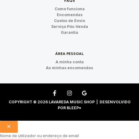
FAQ’s
Como funciona
Encomendas
Custos de Envio
Serviço Pós-Venda
Garantia
ÁREA PESSOAL
A minha conta
As minhas encomendas
COPYRIGHT © 2026 LAVAREDA MUSIC SHOP | DESENVOLVIDO
POR
BLEEP*
Nome de utilizador ou endereço de email