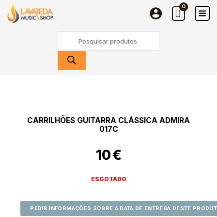
Skip
to
content
Products
search
CARRILHÕES GUITARRA CLÁSSICA ADMIRA
017C
10
€
ESGOTADO