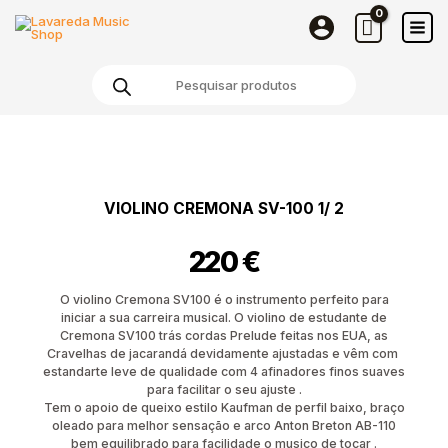
Cremona
Skip
SV-
to
100
content
Products
1/
search
2
Quantidade
de
Violino
Cremona
VIOLINO CREMONA SV-100 1/ 2
SV-
100
220
€
1/
2
O violino Cremona SV100 é o instrumento perfeito para
iniciar a sua carreira musical. O
violino de estudante de
Cremona SV100 trás cordas Prelude feitas nos EUA, as
Cravelhas de jacarandá devidamente ajustadas e vêm com
estandarte leve de qualidade com 4 afinadores finos suaves
para facilitar o seu ajuste .
Tem o apoio de queixo estilo Kaufman de perfil baixo, braço
oleado para melhor sensação e arco Anton Breton AB-110
bem equilibrado para facilidade o musico de tocar .