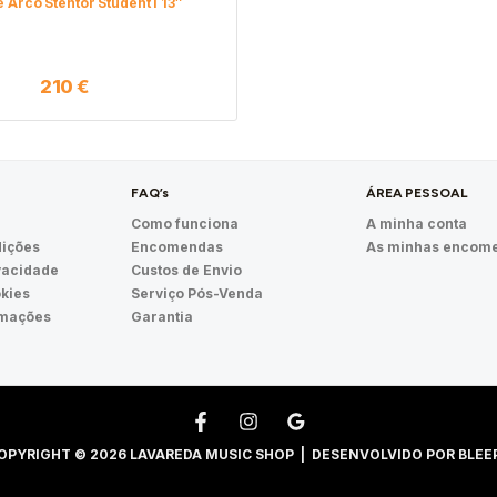
e Arco Stentor Student I 13″
210
€
FAQ’s
ÁREA PESSOAL
Como funciona
A minha conta
ições
Encomendas
As minhas encom
ivacidade
Custos de Envio
okies
Serviço Pós-Venda
amações
Garantia
OPYRIGHT © 2026 LAVAREDA MUSIC SHOP | DESENVOLVIDO POR
BLEE