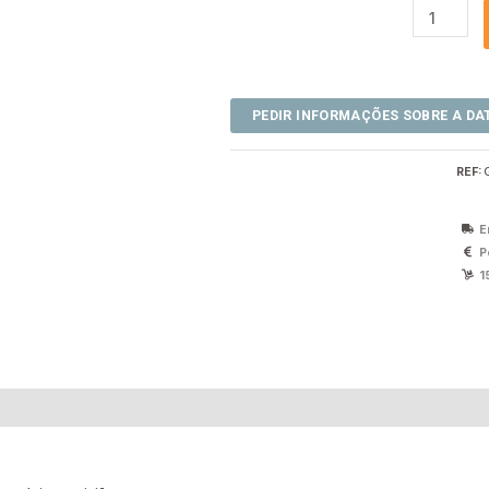
REF:
E
P
1