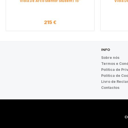
Viola De Arco Stentor Student I 15″
Viola D
215
€
INFO
Sobre nós
Termos e Cond
Política de Pr
Política de Co
Livro de Recl
Contactos
C