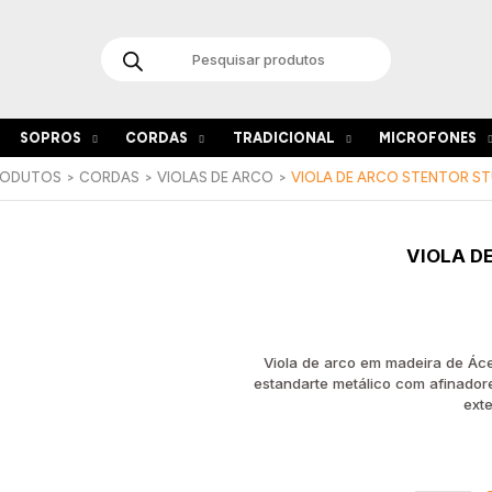
Products
search
SOPROS
CORDAS
TRADICIONAL
MICROFONES
RODUTOS
CORDAS
VIOLAS DE ARCO
VIOLA DE ARCO STENTOR STU
Quantida
VIOLA D
de
Viola
de
Arco
Stentor
Viola de arco em madeira de Áce
Student
estandarte metálico com afinador
I
exte
14"