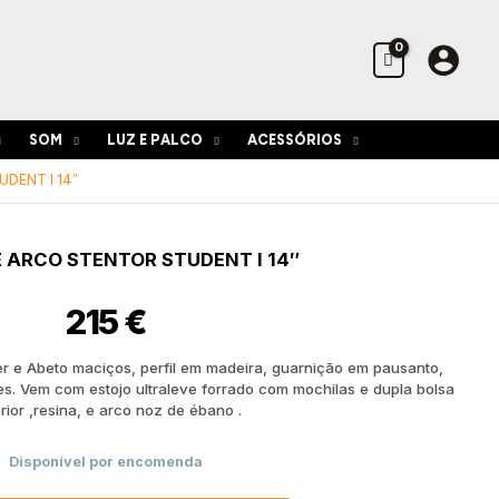
Stentor
Student
I
14"
SOM
LUZ E PALCO
ACESSÓRIOS
DENT I 14″
de
E ARCO STENTOR STUDENT I 14″
215
€
r e Abeto maciços, perfil em madeira, guarnição em pausanto,
es. Vem com estojo ultraleve forrado com mochilas e dupla bolsa
rior ,resina, e arco noz de ébano .
Disponível por encomenda