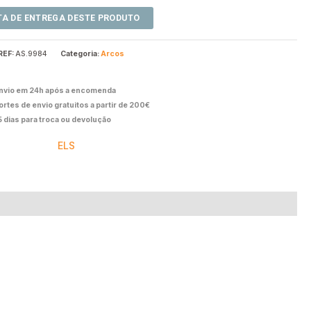
REF:
AS.9984
Categoria:
Arcos
nvio em 24h após a encomenda
ortes de envio gratuitos a partir de 200€
5 dias para troca ou devolução
ELS