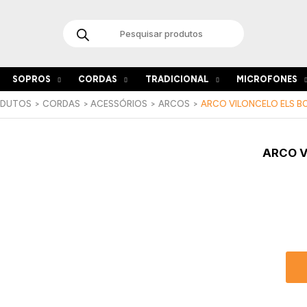
Products
search
SOPROS
CORDAS
TRADICIONAL
MICROFONES
ODUTOS
CORDAS
ACESSÓRIOS
ARCOS
ARCO VILONCELO ELS BC
Quant
ARCO V
de
Arco
Vilonc
ELS
BC-
10/34
(3/4)