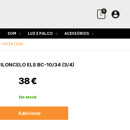
Viloncelo
ELS
BC-
10/34
(3/4)
SOM
LUZ E PALCO
ACESSÓRIOS
-10/34 (3/4)
idade
ILONCELO ELS BC-10/34 (3/4)
elo
38
€
Em stock
Adicionar