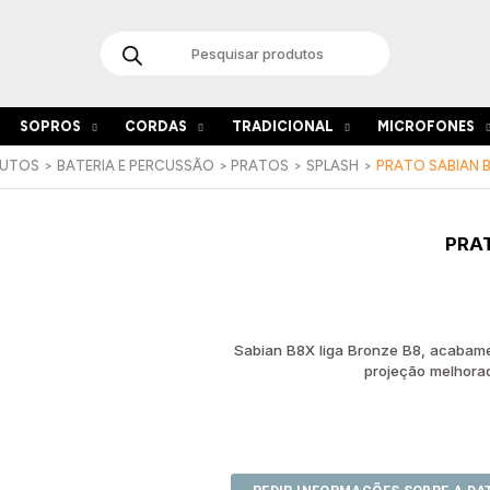
Products
search
SOPROS
CORDAS
TRADICIONAL
MICROFONES
UTOS
BATERIA E PERCUSSÃO
PRATOS
SPLASH
PRATO SABIAN B
PRAT
Sabian B8X liga Bronze B8, acabamen
projeção melhora