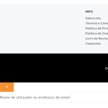
INFO
Sobre nós
Termos e Cond
Política de Pr
Política de Co
Livro de Recl
Contactos
C
Nome de utilizador ou endereço de email