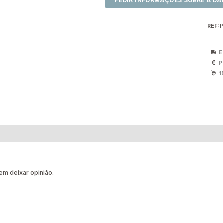
REF:
P
E
P
1
m deixar opinião.