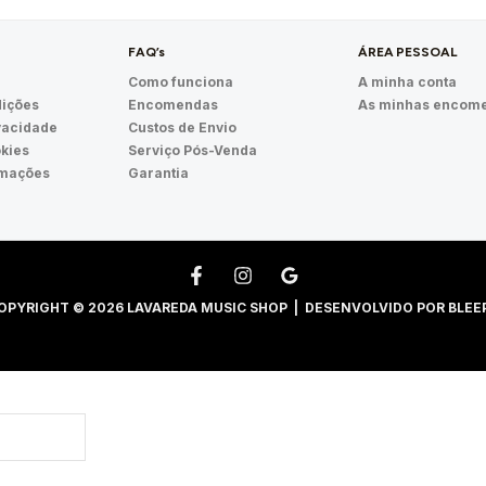
FAQ’s
ÁREA PESSOAL
Como funciona
A minha conta
ições
Encomendas
As minhas encom
ivacidade
Custos de Envio
okies
Serviço Pós-Venda
amações
Garantia
OPYRIGHT © 2026 LAVAREDA MUSIC SHOP | DESENVOLVIDO POR
BLEE