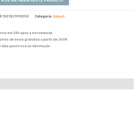
R.1S0192741005X
Categoria:
Splash
nvio em 24h após a encomenda
ortes de envio gratuitos a partir de 200€
5 dias para troca ou devolução