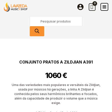
Skip
Zildjian
to
A391
content
Products
search
Quantidade
de
Conjunto
Pratos
CONJUNTO PRATOS A ZILDJIAN A391
A
Zildjian
1060
€
A391
Uma das variedades mais populares e versáteis da Zildjian,
usada por músicos há gerações, a linha A Zildjian é
conhecida pelos seus harmônicos brilhantes e focados,
além da capacidade de produzir o volume que a música
exige.