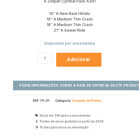
A Zildjian Cymbal Pack A391
14″ A New Beat HiHats
16″ A Medium Thin Crash
18″ A Medium Thin Crash
21″ A Sweet Ride
Disponível por encomenda
Adicionar
REF:
PR.391
Categoria:
Conjunto de Pratos
Envio em 24h após a encomenda
Portes de envio gratuitos a partir de 200€
15 dias para troca ou devolução