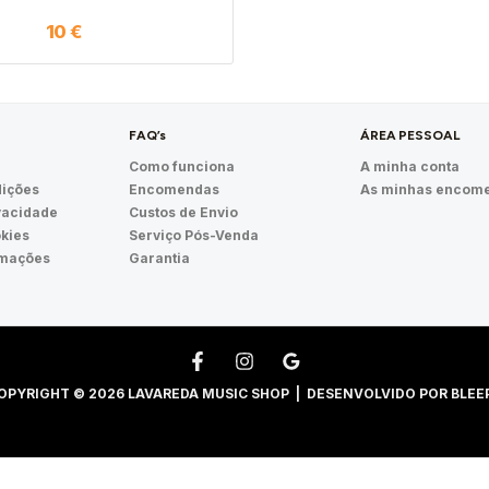
10
€
FAQ’s
ÁREA PESSOAL
Como funciona
A minha conta
ições
Encomendas
As minhas encom
ivacidade
Custos de Envio
okies
Serviço Pós-Venda
amações
Garantia
OPYRIGHT © 2026 LAVAREDA MUSIC SHOP | DESENVOLVIDO POR
BLEE