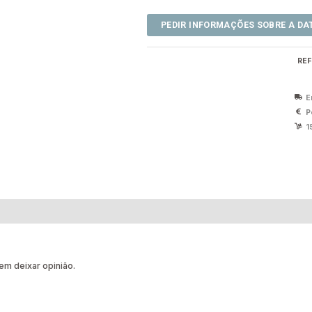
REF
E
P
1
m deixar opinião.