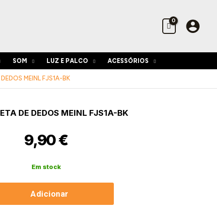
de
dedos
Meinl
FJS1A-
BK
SOM
LUZ E PALCO
ACESSÓRIOS
 DEDOS MEINL FJS1A-BK
idade
ETA DE DEDOS MEINL FJS1A-BK
ireta
9,90
€
-
Em stock
Adicionar