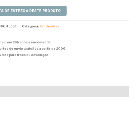
:
PC.45051
Categoria:
Pandeiretas
nvio em 24h após a encomenda
ortes de envio gratuitos a partir de 200€
5 dias para troca ou devolução