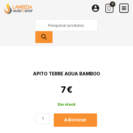
Terre
Skip
Agua
to
Bamboo
content
Products
search
Quantidade
de
Apito
Terre
APITO TERRE AGUA BAMBOO
Agua
Bamboo
7
€
Em stock
Adicionar