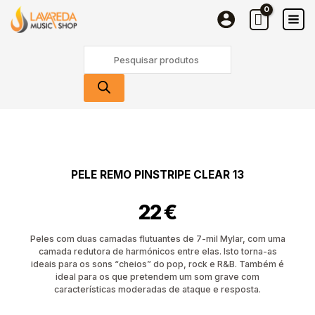
REMO
Skip
Pinstripe
to
Clear
content
Products
13
search
Quantidade
de
Pele
REMO
PELE REMO PINSTRIPE CLEAR 13
Pinstripe
Clear
22
€
13
Peles com duas camadas flutuantes de 7-mil Mylar, com uma
camada redutora de harmónicos entre elas. Isto torna-as
ideais para os sons “cheios” do pop, rock e R&B. Também é
ideal para os que pretendem um som grave com
características moderadas de ataque e resposta.