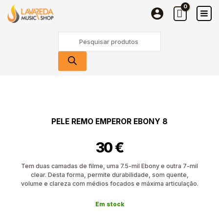
REMO
Skip
Emperor
to
Ebony
content
Products
8
search
Quantidade
de
Pele
REMO
PELE REMO EMPEROR EBONY 8
Emperor
Ebony
30
€
8
Tem duas camadas de filme, uma 7.5-mil Ebony e outra 7-mil
clear. Desta forma, permite durabilidade, som quente,
volume e clareza com médios focados e máxima articulação.
Em stock