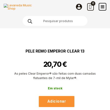
REMO
Skip
Emperor
to
Clear
content
Products
13
search
Quantidade
de
Pele
REMO
PELE REMO EMPEROR CLEAR 13
Emperor
Clear
20,70
€
13
As peles Clear Emperor® são feitas com duas camadas
flutuantes de 7-mil de Mylar®.
Em stock
Adicionar