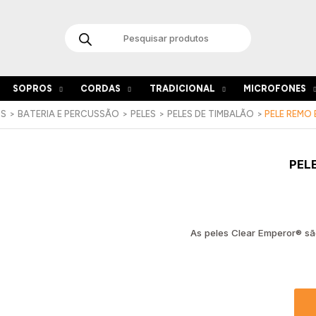
Products
search
SOPROS
CORDAS
TRADICIONAL
MICROFONES
OS
BATERIA E PERCUSSÃO
PELES
PELES DE TIMBALÃO
PELE REMO
Quant
PEL
de
Pele
REMO
Emper
Clear
As peles Clear Emperor® sã
10