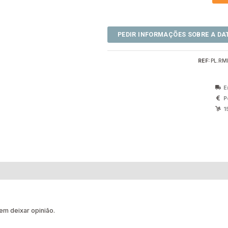
REF:
PL.RM
E
P
1
m deixar opinião.