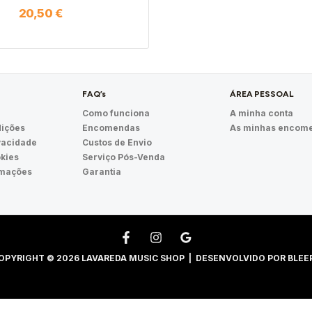
20,50
€
FAQ’s
ÁREA PESSOAL
Como funciona
A minha conta
ições
Encomendas
As minhas encom
ivacidade
Custos de Envio
okies
Serviço Pós-Venda
amações
Garantia
OPYRIGHT © 2026 LAVAREDA MUSIC SHOP | DESENVOLVIDO POR
BLEE