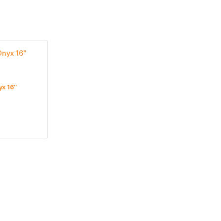
yx 16″