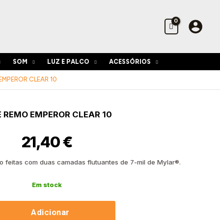
REMO
Emperor
Clear
10
SOM
LUZ E PALCO
ACESSÓRIOS
 EMPEROR CLEAR 10
idade
E REMO EMPEROR CLEAR 10
21,40
€
or
o feitas com duas camadas flutuantes de 7-mil de Mylar®.
Em stock
Adicionar