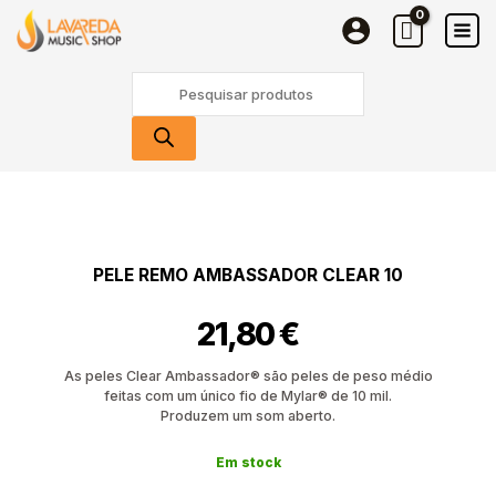
REMO
Skip
Ambassador
to
Clear
content
Products
10
search
Quantidade
de
Pele
REMO
PELE REMO AMBASSADOR CLEAR 10
Ambassador
Clear
21,80
€
10
As peles Clear Ambassador® são peles de peso médio
feitas com um único fio de Mylar® de 10 mil.
Produzem um som aberto.
Em stock