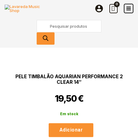
Timbalão
Skip
Aquarian
to
Performance
content
Products
2
search
Clear
14"
Quantidade
de
Pele
Timbalão
PELE TIMBALÃO AQUARIAN PERFORMANCE 2
Aquarian
CLEAR 14″
Performance
2
19,50
€
Clear
14"
Em stock
Adicionar