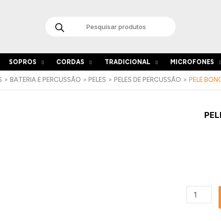
Products
search
SOPROS
CORDAS
TRADICIONAL
MICROFONES
S
BATERIA E PERCUSSÃO
PELES
PELES DE PERCUSSÃO
PELE BONG
Quantida
PEL
de
Pele
Bongo
Club
Salsa
7,5"