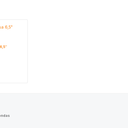
6,5″
endas