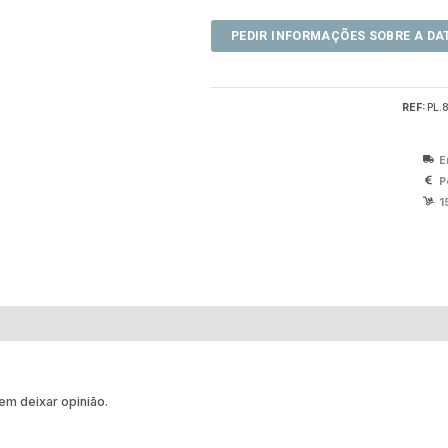
REF:
PL.
E
P
1
m deixar opinião.