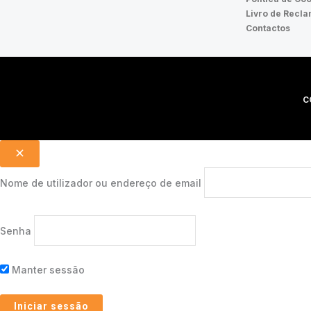
Livro de Recl
Contactos
C
Nome de utilizador ou endereço de email
Senha
Manter sessão