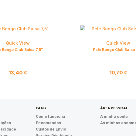
Quick View
Quick View
e Bongo Club Salsa 7,5″
Pele Bongo Club Salsa 
13,40
€
10,70
€
FAQ’s
ÁREA PESSOAL
Como funciona
A minha conta
ições
Encomendas
As minhas encom
ivacidade
Custos de Envio
okies
Serviço Pós-Venda