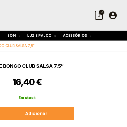
Bongo
Club
Salsa
7,5"
SOM
LUZ E PALCO
ACESSÓRIOS
O CLUB SALSA 7,5″
de
E BONGO CLUB SALSA 7,5″
16,40
€
Em stock
Adicionar