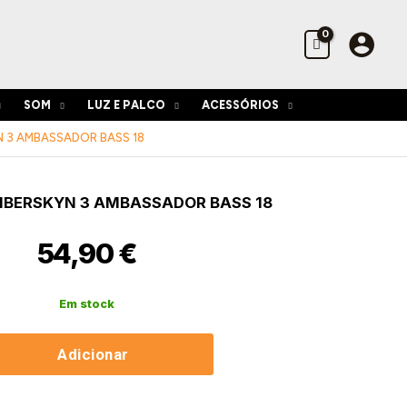
REMO
Fiberskyn
3
Ambassador
Bass
SOM
LUZ E PALCO
ACESSÓRIOS
18
N 3 AMBASSADOR BASS 18
idade
FIBERSKYN 3 AMBASSADOR BASS 18
54,90
€
kyn
sador
Em stock
Adicionar