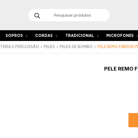
Products
search
SOPROS
CORDAS
TRADICIONAL
MICROFONES
TERIA E PERCUSSÃO
PELES
PELES DE BOMBO
PELE REMO FIBERSKY
Quant
PELE REMO 
de
Pele
REMO
Fibers
3
Ambas
Bass
18