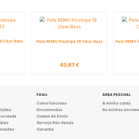
 Clear Bass
Pele REMO Pinstripe 18 Clear Bass
Pele REMO P
43,67
€
FAQ’s
ÁREA PESSOAL
Como funciona
A minha conta
ições
Encomendas
As minhas encom
ivacidade
Custos de Envio
okies
Serviço Pós-Venda
amações
Garantia