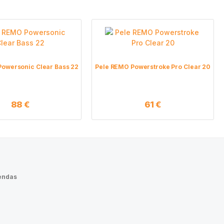
owersonic Clear Bass 22
Pele REMO Powerstroke Pro Clear 20
88
€
61
€
endas