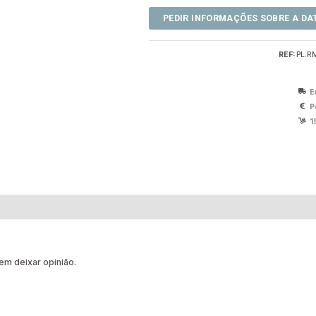
REF:
PL.R
E
P
1
m deixar opinião.